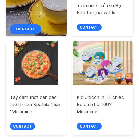
QUAN
melamine Trẻ em Bộ
Trà chiều Tách cốc gốm
Bữa tối Quái vật In
90cc và đĩa vẽ tay
NHÀ
MÁY
CONTACT
CONTACT
KIỂM
SOÁT
CHẤT
LƯỢNG
LIÊN
Tay cầm thớt cán dao
Kid Unicon In 12 chiếc
thớt Pizza Spatula 15,5
Bộ bát đĩa 100%
HỆ
"Melamine
Melamine
CHÚNG
CONTACT
CONTACT
TÔI