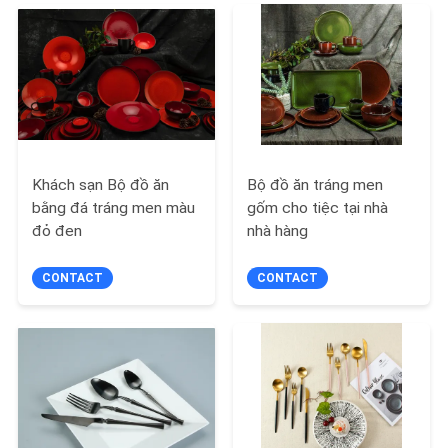
TIN
TỨC
SƠ
ĐỒ
Khách sạn Bộ đồ ăn
Bộ đồ ăn tráng men
TRANG
bằng đá tráng men màu
gốm cho tiệc tại nhà
WEB
đỏ đen
nhà hàng
CONTACT
CONTACT
PRIVACY
POLICY