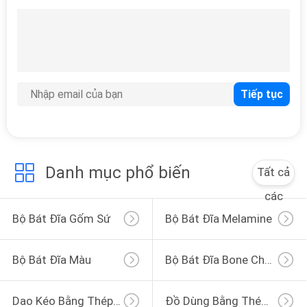
37
Đĩa ăn tối bằng gốm
Danh mục phổ biến
Tất cả
13
các
Bộ bát sứ
Bộ Bát Đĩa Gốm Sứ
Bộ Bát Đĩa Melamine
Bộ Bát Đĩa Màu
Bộ Bát Đĩa Bone China
Dao Kéo Bằng Thép Không Gỉ
Đồ Dùng Bằng Thép Không Gỉ