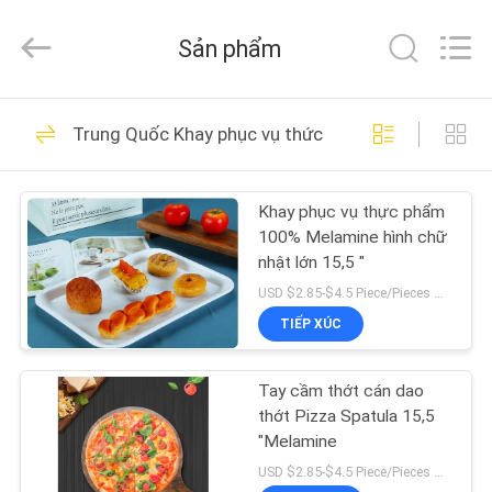
lượng
nhà
cung
Sản phẩm
cấp.
Copyright
©
2020
-
TRANG
25
2021
ceramicdinnerwareset.com.
Trung Quốc Khay phục vụ thức ăn
CHỦ
All
Rights
Bộ bát đĩa gốm sứ
Reserved.
Khay phục vụ thực phẩm
CÁC
100% Melamine hình chữ
SẢN
nhật lớn 15,5 "
PHẨM
USD $2.85-$4.5 Piece/Pieces MOQ:200 mảnh / miếng
TIẾP XÚC
22
VỀ
Bộ bát đĩa
Tay cầm thớt cán dao
CHÚNG
thớt Pizza Spatula 15,5
Melamine
TÔI
"Melamine
USD $2.85-$4.5 Piece/Pieces MOQ:200 mảnh / miếng