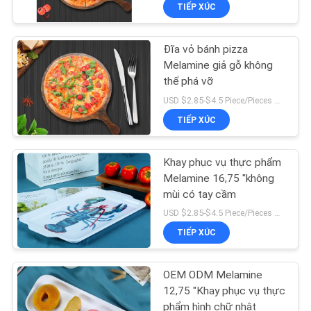
TIẾP XÚC
THAM
QUAN
Đĩa vỏ bánh pizza
NHÀ
22
Melamine giả gỗ không
MÁY
thể phá vỡ
Bộ bát đĩa màu
USD $2.85-$4.5 Piece/Pieces MOQ:200 mảnh / miếng
TIẾP XÚC
KIỂM
SOÁT
Khay phục vụ thực phẩm
CHẤT
Melamine 16,75 "không
mùi có tay cầm
LƯỢNG
17
USD $2.85-$4.5 Piece/Pieces MOQ:200 mảnh / miếng
Bộ bát đĩa Bone
TIẾP XÚC
LIÊN
China
HỆ
OEM ODM Melamine
CHÚNG
12,75 "Khay phục vụ thực
phẩm hình chữ nhật