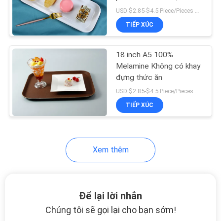
TÔI
USD $2.85-$4.5 Piece/Pieces MOQ:200 mảnh / miếng
TIẾP XÚC
YÊU
20
CẦU
Dao kéo bằng thép
18 inch A5 100%
BÁO
Melamine Không có khay
không gỉ
đựng thức ăn
GIÁ
USD $2.85-$4.5 Piece/Pieces MOQ:200 mảnh / miếng
TIẾP XÚC
TIN
TỨC
10
Xem thêm
Đồ dùng bằng thép
không gỉ
Để lại lời nhắn
Chúng tôi sẽ gọi lại cho bạn sớm!