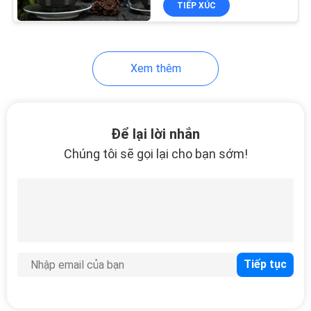
TIẾP XÚC
9
Bát phục vụ
Melamine
Xem thêm
Để lại lời nhắn
Chúng tôi sẽ gọi lại cho bạn sớm!
10
Cốc Melamine
6