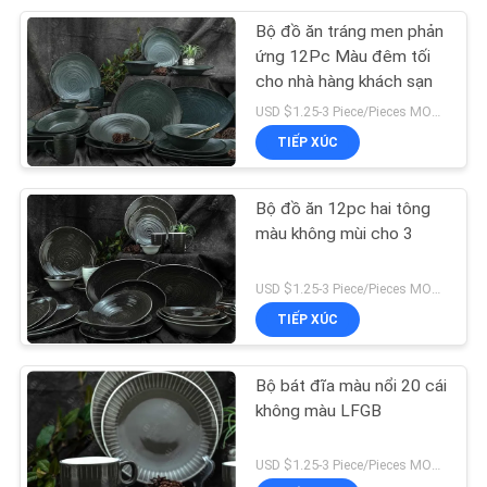
Bộ đồ ăn tráng men phản
18
ứng 12Pc Màu đêm tối
cho nhà hàng khách sạn
Cốc sứ
USD $1.25-3 Piece/Pieces MOQ:300 mảnh / miếng
TIẾP XÚC
Bộ đồ ăn 12pc hai tông
màu không mùi cho 3
10
USD $1.25-3 Piece/Pieces MOQ:300 mảnh / miếng
TIẾP XÚC
Bộ Melamine
Bộ bát đĩa màu nổi 20 cái
không màu LFGB
USD $1.25-3 Piece/Pieces MOQ:300 mảnh / miếng