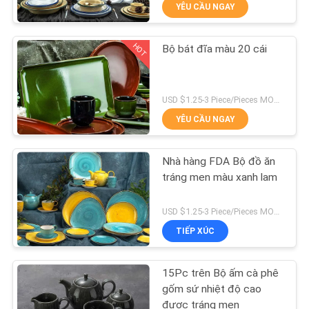
YÊU CẦU NGAY
THAM
QUAN
HOT
Bộ bát đĩa màu 20 cái
NHÀ
22
MÁY
Bộ bát đĩa màu
USD $1.25-3 Piece/Pieces MOQ:300 mảnh / miếng
YÊU CẦU NGAY
KIỂM
SOÁT
Nhà hàng FDA Bộ đồ ăn
CHẤT
tráng men màu xanh lam
LƯỢNG
17
USD $1.25-3 Piece/Pieces MOQ:300 mảnh / miếng
Bộ bát đĩa Bone
TIẾP XÚC
LIÊN
China
HỆ
15Pc trên Bộ ấm cà phê
CHÚNG
gốm sứ nhiệt độ cao
được tráng men