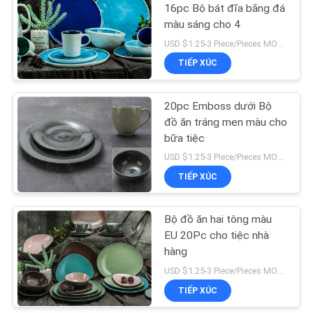
16pc Bộ bát đĩa bằng đá
màu sáng cho 4
37
USD $1.25-3 Piece/Pieces MOQ:300 mảnh / miếng
TIẾP XÚC
Đĩa ăn tối bằng gốm
20pc Emboss dưới Bộ
đồ ăn tráng men màu cho
bữa tiệc
USD $1.25-3 Piece/Pieces MOQ:300 mảnh / miếng
TIẾP XÚC
13
Bộ đồ ăn hai tông màu
Bộ bát sứ
EU 20Pc cho tiệc nhà
hàng
USD $1.25-3 Piece/Pieces MOQ:300 mảnh / miếng
TIẾP XÚC