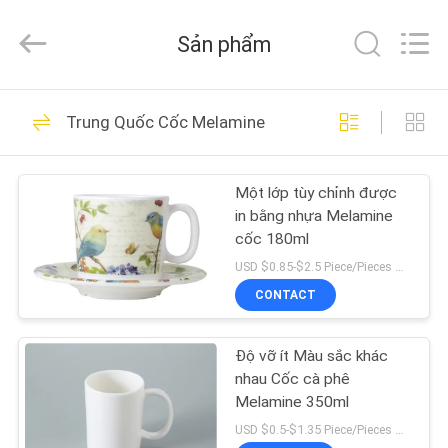
-
2026
Guangdong
Sản phẩm
Jinqiangyi
Ceramics
Limited.
All
NHÀ
Rights
25
Reserved.
Trung Quốc Cốc Melamine
Bộ bát đĩa gốm sứ
CÁC
Một lớp tùy chỉnh được
SẢN
in bằng nhựa Melamine
PHẨM
cốc 180ml
USD $0.85-$2.5 Piece/Pieces MOQ:300 mảnh / miếng
VỀ
CONTACT
22
CHÚNG
Bộ bát đĩa
Độ vỡ ít Màu sắc khác
TÔI
nhau Cốc cà phê
Melamine
Melamine 350ml
THAM
USD $0.5-$1.35 Piece/Pieces MOQ:300 mảnh / miếng