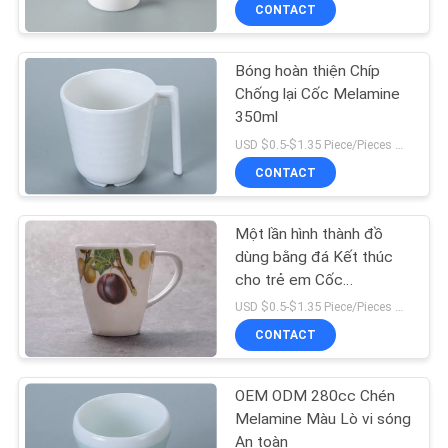
CONTACT
QUAN
NHÀ
Bóng hoàn thiện Chíp
MÁY
25
Chống lại Cốc Melamine
350ml
Bộ bát đĩa màu
KIỂM
USD $0.5-$1.35 Piece/Pieces MOQ:300 mảnh / miếng
CONTACT
SOÁT
CHẤT
Một lần hình thành đồ
LƯỢNG
dùng bằng đá Kết thúc
cho trẻ em Cốc
20
Melamine
USD $0.5-$1.35 Piece/Pieces MOQ:300 mảnh / miếng
LIÊN
Bộ bát đĩa Bone
CONTACT
HỆ
China
CHÚNG
OEM ODM 280cc Chén
TÔI
Melamine Màu Lò vi sóng
An toàn