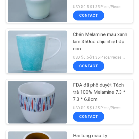
USD $0.5-$1.35 Piece/Pieces MOQ:300 mảnh / miếng
TIN
CONTACT
TỨC
23
Dao kéo bằng thép
Chén Melamine màu xanh
SƠ
lam 350cc chịu nhiệt độ
không gỉ
cao
ĐỒ
USD $0.5-$1.35 Piece/Pieces MOQ:300 mảnh / miếng
TRANG
CONTACT
WEB
FDA đã phê duyệt Tách
11
PRIVACY
trà 100% Melamine 7,3 *
Đồ dùng bằng thép
7,3 * 6,8cm
POLICY
USD $0.5-$1.35 Piece/Pieces MOQ:300 mảnh / miếng
không gỉ
CONTACT
Hai tông màu Ly