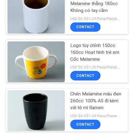
Melamine thẳng 180cc
Không có tay cầm
40
USD $0.5-$1.35 Piece/Pieces MOQ:300 mảnh / miếng
CONTACT
Đĩa ăn tối bằng gốm
Logo tùy chỉnh 150cc
160cc Hoạt hình trẻ em
Cốc Melamine
USD $0.5-$1.35 Piece/Pieces MOQ:300 mảnh / miếng
CONTACT
13
Chén Melamine màu đen
Bộ bát sứ
260cc 100% A5 đi kèm
với tô mì Ramen
USD $0.5-$1.35 Piece/Pieces MOQ:300 mảnh / miếng
CONTACT