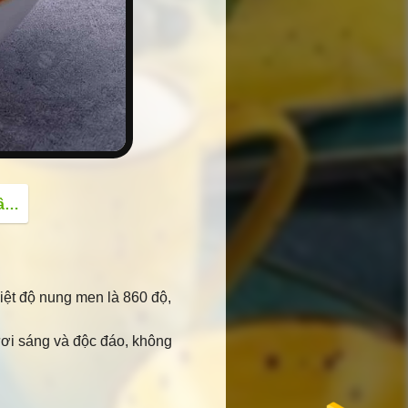
button
ờ
iệt độ nung men là 860 độ,
ơi sáng và độc đáo, không