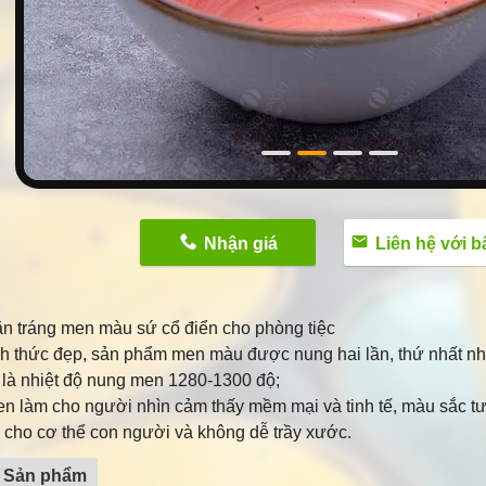
n
Nhận giá
Liên hệ với bây gi
ăn tráng men màu sứ cổ điển cho phòng tiệc
nh thức đẹp, sản phẩm men màu được nung hai lần, thứ nhất nh
 là nhiệt độ nung men 1280-1300 độ;
n làm cho người nhìn cảm thấy mềm mại và tinh tế, màu sắc tư
 cho cơ thể con người và không dễ trầy xước.
ả Sản phẩm