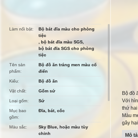
butto
Làm nổi bật
Bộ bát đĩa màu cho phòng
tiệc
,
bộ bát đĩa màu SGS
,
bộ bát đĩa SGS cho phòng
tiệc
Tên sản
Bộ đồ ăn tráng men màu cổ
phẩm
điển
Kiểu
Bộ đồ ăn
Vật chất
Gốm sứ
Bộ đồ 
Với hì
Loại gốm
Sứ
thứ hai
Mục bao
Đĩa, bát, cốc
Màu me
gồm
gây hại
Màu sắc
Sky Blue, hoặc màu tùy
chỉnh
Mô t