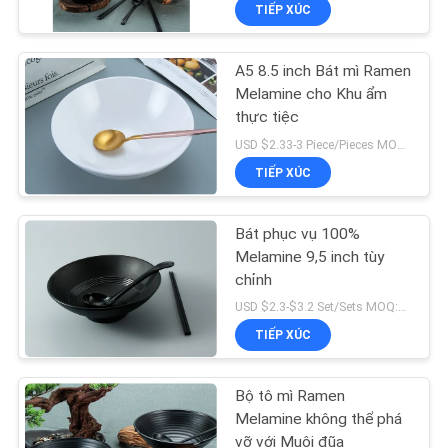
TIẾP XÚC
THAM
QUAN
A5 8.5 inch Bát mì Ramen
NHÀ
22
Melamine cho Khu ẩm
MÁY
thực tiệc
Bộ bát đĩa màu
USD $2.33-3 Piece/Pieces MOQ:300 mảnh / miếng
TIẾP XÚC
KIỂM
SOÁT
Bát phục vụ 100%
CHẤT
Melamine 9,5 inch tùy
chỉnh
LƯỢNG
17
USD $2.3-$3.2 Set/Sets MOQ:1000 bộ / bộ
Bộ bát đĩa Bone
TIẾP XÚC
LIÊN
China
HỆ
Bộ tô mì Ramen
CHÚNG
Melamine không thể phá
vỡ với Muôi đũa