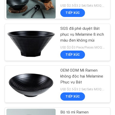
TÔI
USD $2.5-$3.2 Set/Sets MOQ:100 bộ / bộ
TIẾP XÚC
YÊU
20
CẦU
Dao kéo bằng thép
SGS đã phê duyệt Bát
BÁO
phục vụ Melamine 8 inch
không gỉ
màu đen không mùi
GIÁ
USD $2-$3 Piece/Pieces MOQ:200 mảnh / miếng
TIẾP XÚC
TIN
TỨC
OEM ODM Mì Ramen
10
không độc hại Melamine
Đồ dùng bằng thép
Phục vụ Bát
USD $2.5-$3.2 Set/Sets MOQ:100 bộ / bộ
không gỉ
TIẾP XÚC
Bộ tô mì Ramen