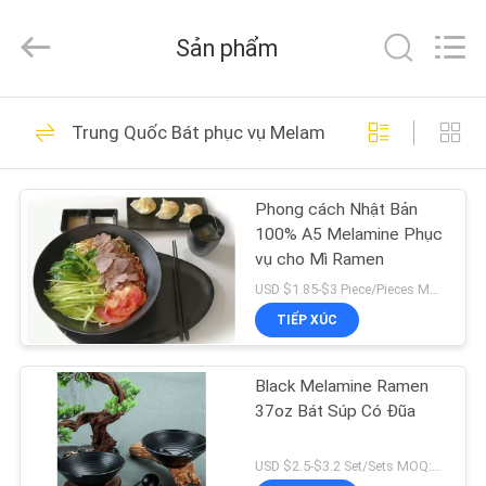
lượng
Bộ
bát
Sản phẩm
đĩa
gốm
sứ
nhà
cung
TRANG
25
cấp.
Copyright
Trung Quốc Bát phục vụ Melamine
CHỦ
©
2020
Bộ bát đĩa gốm sứ
-
2021
ceramicdinnerwareset.com.
Phong cách Nhật Bản
CÁC
All
Rights
100% A5 Melamine Phục
Reserved.
SẢN
vụ cho Mì Ramen
PHẨM
USD $1.85-$3 Piece/Pieces MOQ:36 mảnh / miếng
TIẾP XÚC
22
VỀ
Bộ bát đĩa
Black Melamine Ramen
CHÚNG
37oz Bát Súp Có Đũa
Melamine
TÔI
USD $2.5-$3.2 Set/Sets MOQ:100 bộ / bộ