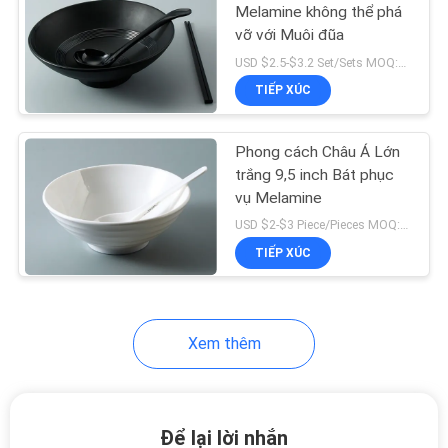
Melamine không thể phá
vỡ với Muôi đũa
37
USD $2.5-$3.2 Set/Sets MOQ:100 bộ / bộ
TIẾP XÚC
Đĩa ăn tối bằng gốm
Phong cách Châu Á Lớn
trắng 9,5 inch Bát phục
vụ Melamine
USD $2-$3 Piece/Pieces MOQ:100 mảnh / miếng
TIẾP XÚC
13
Bộ bát sứ
Xem thêm
Để lại lời nhắn