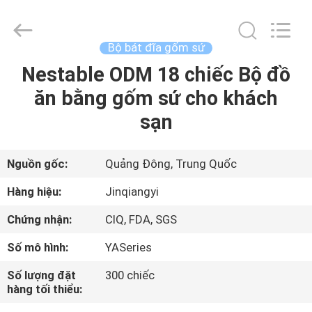
lượng
Bộ
bát
đĩa
gốm
Bộ bát đĩa gốm sứ
sứ
nhà
cung
Nestable ODM 18 chiếc Bộ đồ
TRANG
cấp.
Copyright
ăn bằng gốm sứ cho khách
CHỦ
©
2020
-
sạn
2021
ceramicdinnerwareset.com.
CÁC
All
Rights
Reserved.
SẢN
Nguồn gốc:
Quảng Đông, Trung Quốc
PHẨM
Hàng hiệu:
Jinqiangyi
Chứng nhận:
CIQ, FDA, SGS
VỀ
Số mô hình:
YASeries
CHÚNG
Số lượng đặt
300 chiếc
TÔI
hàng tối thiểu: