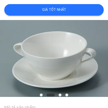
TÔI
GIÁ TỐT NHẤT
YÊU
CẦU
BÁO
GIÁ
TIN
TỨC
Mô tả sản phẩm