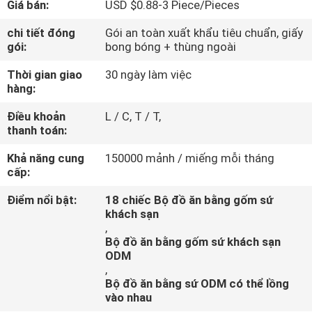
Giá bán:
USD $0.88-3 Piece/Pieces
THAM
QUAN
chi tiết đóng
Gói an toàn xuất khẩu tiêu chuẩn, giấy
gói:
bong bóng + thùng ngoài
NHÀ
Thời gian giao
30 ngày làm việc
MÁY
hàng:
Điều khoản
L / C, T / T,
KIỂM
thanh toán:
SOÁT
Khả năng cung
150000 mảnh / miếng mỗi tháng
CHẤT
cấp:
LƯỢNG
Điểm nổi bật:
18 chiếc Bộ đồ ăn bằng gốm sứ
khách sạn
,
LIÊN
Bộ đồ ăn bằng gốm sứ khách sạn
ODM
HỆ
,
Bộ đồ ăn bằng sứ ODM có thể lồng
CHÚNG
vào nhau